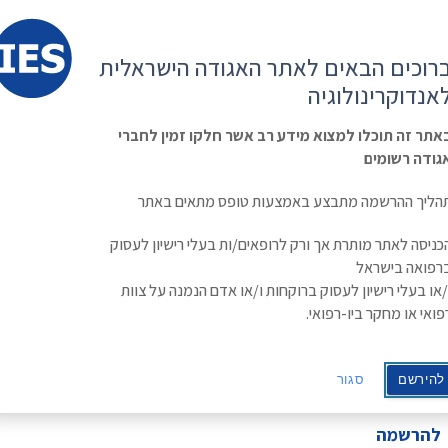
קשר
ESE
רוכים הבאים לאתר האגודה הישראלית
ראשי
משולחן
מפגשים
קורס
ינולוגיה
אנדוקרינולוגיה
האגודה
וכנסים
מתקדם
בסוכרת
Israe
אתר זה תוכלו למצוא מידע רב אשר חלקו זמין לחברי
גודה רשומים
הליך ההרשמה מתבצע באמצעות טופס מתאים באתר
כניסה לאתר מותרת אך ורק לרופאים/ות בעלי רישיון לעסוק
רפואה בישראל
/או בעלי רישיון לעסוק ברוקחות ו/או אדם הנמנה על צוות
פואי או מחקר ביו-רפואי.
להירשם
סגור
להרשמה