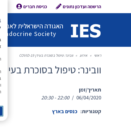
הרשמה ועדכון נתונים
כניסת חברים
צור 
ב
האגודה הישראלית לאנדוקר
ל
l Endocrine Society
ב
א
ראשי
»
אירוע
»
וובינר: טיפול בסוכרת בעידן COVID-19
ת
וובינר: טיפול בסוכרת בעידן COVID-19
ה
ב
ו
תאריך/זמן
ר
20:30 - 22:00
/
06/04/2020
קטגוריות:
כנסים בארץ