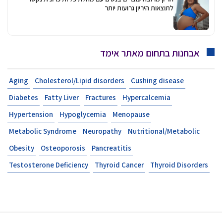
לתוצאות היריון גרועות יותר
אבחנות בתחום מאתר אימד
Aging
Cholesterol/Lipid disorders
Cushing disease
Diabetes
Fatty Liver
Fractures
Hypercalcemia
Hypertension
Hypoglycemia
Menopause
Metabolic Syndrome
Neuropathy
Nutritional/Metabolic
Obesity
Osteoporosis
Pancreatitis
Testosterone Deficiency
Thyroid Cancer
Thyroid Disorders