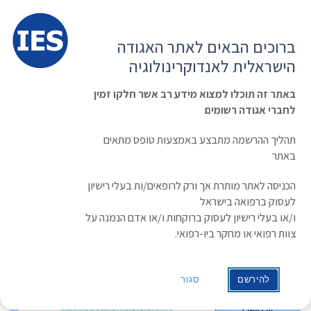
תפרי
האגודה הישראלית לאנדוקרינולוגיה
ברוכים הבאים לאתר האגודה
הרשמה ועדכון נתונים
כניסת חברים
הישראלית לאנדוקרינולוגיה
English
Russian
Arabic
באתר זה תוכלו למצוא מידע רב אשר חלקו זמין
לחברי אגודה רשומים
ראשי
»
תעוד מפגש
»
תיעוד מפגש אנדוקלאב וירטואלי מתאריך 15.2.2026
תהליך ההרשמה מתבצע באמצעות טופס מתאים
תיעוד מפגש אנדוקלאב וירטואלי מתאריך
באתר
15.2.2026
הכניסה לאתר מותרת אך ורק לרופאים/ות בעלי רישיון
לעסוק ברפואה בישראל
תאריך: 17/02/2026
ו/או בעלי רישיון לעסוק ברוקחות ו/או אדם הנמנה על
צוות רפואי או מחקר ביו-רפואי.
להירשם
סגור