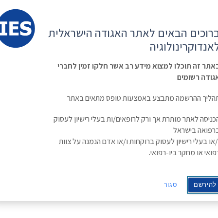
קשר
ESE
רוכים הבאים לאתר האגודה הישראלית
ראשי
משולחן
מפגשים
קורס
ינולוגיה
אנדוקרינולוגיה
האגודה
וכנסים
מתקדם
בסוכרת
Israe
אתר זה תוכלו למצוא מידע רב אשר חלקו זמין לחברי
גודה רשומים
הליך ההרשמה מתבצע באמצעות טופס מתאים באתר
כניסה לאתר מותרת אך ורק לרופאים/ות בעלי רישיון לעסוק
רפואה בישראל
/או בעלי רישיון לעסוק ברוקחות ו/או אדם הנמנה על צוות
פואי או מחקר ביו-רפואי.
להירשם
סגור