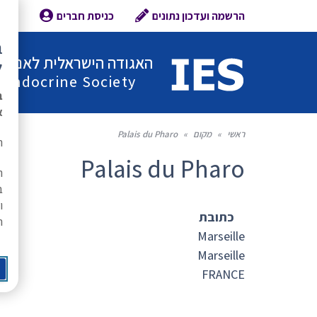
הרשמה ועדכון נתונים
כניסת חברים
צור 
ב
האגודה הישראלית לאנדוקר
ל
l Endocrine Society
ב
א
ראשי
»
מקום
»
Palais du Pharo
ת
Palais du Pharo
ה
ב
ו
כתובת
ר
Marseille
Marseille
FRANCE