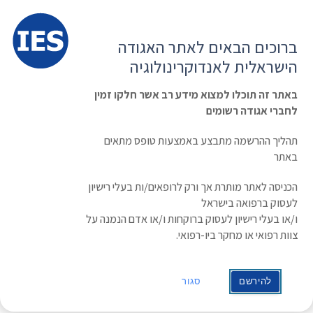
תפרי
האגודה הישראלית לאנדוקרינולוגיה
ברוכים הבאים לאתר האגודה
הרשמה ועדכון נתונים
כניסת חברים
הישראלית לאנדוקרינולוגיה
English
Russian
Arabic
באתר זה תוכלו למצוא מידע רב אשר חלקו זמין
לחברי אגודה רשומים
ראשי
»
מקום
»
Crown Plaza, Dead Sea
Crown Plaza, Dead Sea
תהליך ההרשמה מתבצע באמצעות טופס מתאים
באתר
כתובת
הכניסה לאתר מותרת אך ורק לרופאים/ות בעלי רישיון
ים המלח
לעסוק ברפואה בישראל
עין בוקק
ו/או בעלי רישיון לעסוק ברוקחות ו/או אדם הנמנה על
צוות רפואי או מחקר ביו-רפואי.
86930
להירשם
סגור
Israel