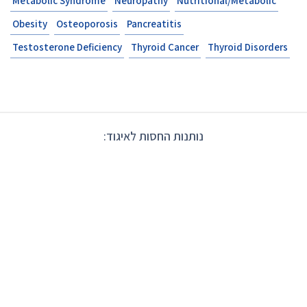
Metabolic Syndrome
Neuropathy
Nutritional/Metabolic
Obesity
Osteoporosis
Pancreatitis
Testosterone Deficiency
Thyroid Cancer
Thyroid Disorders
נותנות החסות לאיגוד: