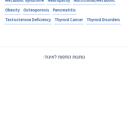
Metabolic Syndrome
Neuropathy
Nutritional/Metabolic
Obesity
Osteoporosis
Pancreatitis
Testosterone Deficiency
Thyroid Cancer
Thyroid Disorders
נותנות החסות לאיגוד: