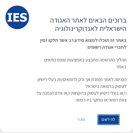
תפרי
האגודה הישראלית לאנדוקרינולוגיה
ברוכים הבאים לאתר האגודה
הרשמה ועדכון נתונים
כניסת חברים
הישראלית לאנדוקרינולוגיה
English
Russian
Arabic
באתר זה תוכלו למצוא מידע רב אשר חלקו זמין
לחברי אגודה רשומים
ראשי
»
מקום
»
מרכז יצחק רבין
מרכז יצחק רבין
תהליך ההרשמה מתבצע באמצעות טופס מתאים
באתר
כתובת
הכניסה לאתר מותרת אך ורק לרופאים/ות בעלי רישיון
רוקח 77
לעסוק ברפואה בישראל
תל אביב
ו/או בעלי רישיון לעסוק ברוקחות ו/או אדם הנמנה על
צוות רפואי או מחקר ביו-רפואי.
להירשם
סגור
Israel