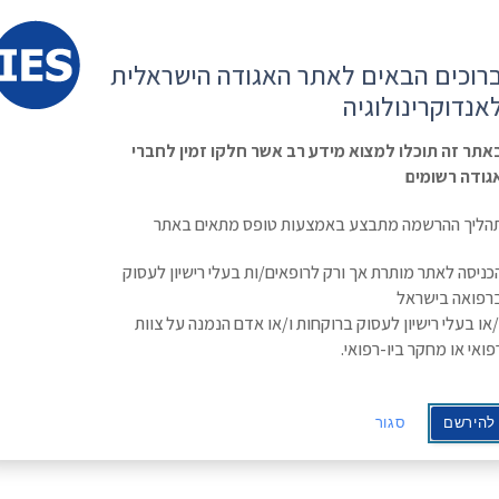
קשר
ESE
רוכים הבאים לאתר האגודה הישראלית
ראשי
משולחן
מפגשים
קורס
ינולוגיה
אנדוקרינולוגיה
האגודה
וכנסים
מתקדם
בסוכרת
Israe
אתר זה תוכלו למצוא מידע רב אשר חלקו זמין לחברי
גודה רשומים
הליך ההרשמה מתבצע באמצעות טופס מתאים באתר
כניסה לאתר מותרת אך ורק לרופאים/ות בעלי רישיון לעסוק
רפואה בישראל
/או בעלי רישיון לעסוק ברוקחות ו/או אדם הנמנה על צוות
פואי או מחקר ביו-רפואי.
להירשם
סגור