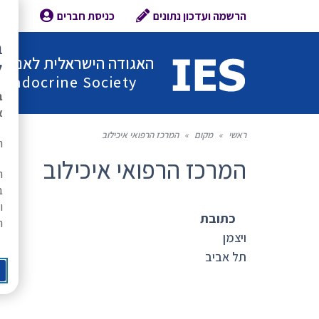
הרשמה ועדכון נתונים
כניסת חברים
צור 
ב
האגודה הישראלית לאנדוקר
ל
l Endocrine Society
ב
א
ראשי
»
מקום
»
המרכז הרפואי איכילוב
ת
המרכז הרפואי איכילוב
ה
ב
ו
כתובת
ר
ויצמן
תל אביב