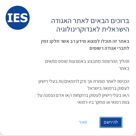
תפרי
האגודה הישראלית לאנדוקרינולוגיה
ברוכים הבאים לאתר האגודה
הרשמה ועדכון נתונים
כניסת חברים
הישראלית לאנדוקרינולוגיה
English
Russian
Arabic
באתר זה תוכלו למצוא מידע רב אשר חלקו זמין
לחברי אגודה רשומים
ראשי
»
תעוד מפגש
»
Octreolin (R), An Investigational Oral Treatment For
Acromegaly
תהליך ההרשמה מתבצע באמצעות טופס מתאים
Octreolin (R), An Investigational Oral
באתר
Treatment For Acromegaly
הכניסה לאתר מותרת אך ורק לרופאים/ות בעלי רישיון
לעסוק ברפואה בישראל
ו/או בעלי רישיון לעסוק ברוקחות ו/או אדם הנמנה על
צוות רפואי או מחקר ביו-רפואי.
להירשם
סגור