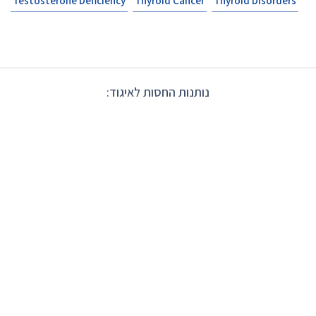
Testosterone Deficiency
Thyroid Cancer
Thyroid Disorders
נותנות החסות לאיגוד: