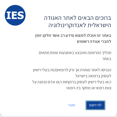
תפרי
האגודה הישראלית לאנדוקרינולוגיה
ברוכים הבאים לאתר האגודה
הרשמה ועדכון נתונים
כניסת חברים
הישראלית לאנדוקרינולוגיה
English
Russian
Arabic
באתר זה תוכלו למצוא מידע רב אשר חלקו זמין
לחברי אגודה רשומים
ראשי
»
תעוד מפגש
Acromegaly
תהליך ההרשמה מתבצע באמצעות טופס מתאים
באתר
הכניסה לאתר מותרת אך ורק לרופאים/ות בעלי רישיון
לעסוק ברפואה בישראל
ו/או בעלי רישיון לעסוק ברוקחות ו/או אדם הנמנה על
צוות רפואי או מחקר ביו-רפואי.
להירשם
סגור