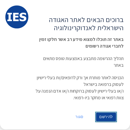
תפרי
האגודה הישראלית לאנדוקרינולוגיה
ברוכים הבאים לאתר האגודה
הרשמה ועדכון נתונים
כניסת חברים
הישראלית לאנדוקרינולוגיה
English
Russian
Arabic
באתר זה תוכלו למצוא מידע רב אשר חלקו זמין
לחברי אגודה רשומים
ראשי
»
אירוע
»
WCO-IOF-ESCEO
WCO-IOF-ESCEO
תהליך ההרשמה מתבצע באמצעות טופס מתאים
באתר
תאריך/זמן
הכניסה לאתר מותרת אך ורק לרופאים/ות בעלי רישיון
0:00
/
26/04/2021 - 29/04/2021
לעסוק ברפואה בישראל
ו/או בעלי רישיון לעסוק ברוקחות ו/או אדם הנמנה על
קטגוריות:
אירועים בינלאומיים
צוות רפואי או מחקר ביו-רפואי.
WCO-IOF-ESCEO
להירשם
סגור