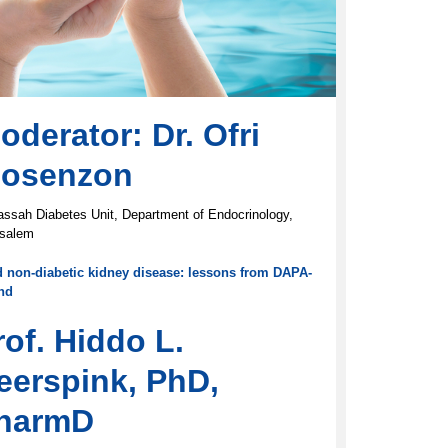
oderator: Dr. Ofri
osenzon
ssah Diabetes Unit, Department of Endocrinology,
usalem
nd non-diabetic kidney disease: lessons from DAPA-
nd
rof. Hiddo L.
eerspink, PhD,
harmD