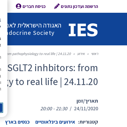
הרשמה ועדכון נתונים
כניסת חברים
צור 
ב
האגודה הישראלית לאנדוקר
ל
l Endocrine Society
ב
א
ראשי
»
אירוע
»
: from pathophysiology to real life | 24.11.20
ת
y SGLT2 inhbitors: from
ה
ב
y to real life | 24.11.20
ו
ר
תאריך/זמן
20:00 - 21:30
/
24/11/2020
קטגוריות:
אירועים בינלאומיים
כנסים בארץ