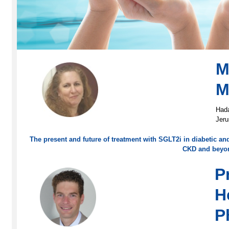
M
M
Hada
Jer
The present and future of treatment with SGLT2i in diabetic a
CKD and beyo
P
H
P