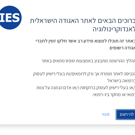
קשר
ESE
רוכים הבאים לאתר האגודה הישראלית
ראשי
משולחן
מפגשים
קורס
ינולוגיה
אנדוקרינולוגיה
האגודה
וכנסים
מתקדם
בסוכרת
Israe
אתר זה תוכלו למצוא מידע רב אשר חלקו זמין לחברי
גודה רשומים
Kidney protection by SGLT2 inhbitors
הליך ההרשמה מתבצע באמצעות טופס מתאים באתר
Kidney protection b
כניסה לאתר מותרת אך ורק לרופאים/ות בעלי רישיון לעסוק
רפואה בישראל
pathophysiolog
/או בעלי רישיון לעסוק ברוקחות ו/או אדם הנמנה על צוות
פואי או מחקר ביו-רפואי.
להירשם
סגור