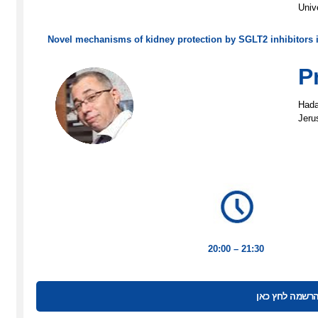
Univ
Novel mechanisms of kidney protection by SGLT2 inhibitors i
P
Hada
Jeru
20:00 – 21:30
רשמה לחץ כאן