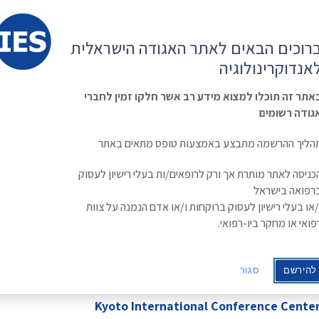
קשר
ESE
רוכים הבאים לאתר האגודה הישראלית
ראשי
משולחן
מפגשים
קורס
ינולוגיה
אנדוקרינולוגיה
האגודה
וכנסים
מתקדם
בסוכרת
Israe
אתר זה תוכלו למצוא מידע רב אשר חלקו זמין לחברי
גודה רשומים
הליך ההרשמה מתבצע באמצעות טופס מתאים באתר
2026 International Congres
כניסה לאתר מותרת אך ורק לרופאים/ות בעלי רישיון לעסוק
רפואה בישראל
/או בעלי רישיון לעסוק ברוקחות ו/או אדם הנמנה על צוות
פואי או מחקר ביו-רפואי.
להירשם
סגור
Kyoto International Conference Center