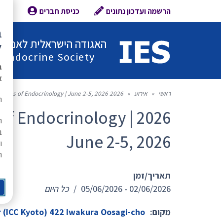
הרשמה ועדכון נתונים
כניסת חברים
צור 
ב
האגודה הישראלית לאנדוקר
ל
l Endocrine Society
ב
א
ראשי
»
אירוע
»
2026 International Congress of Endocrinology | June 2-5, 2026
ת
s of Endocrinology |
ה
ב
June 2-5, 2026
ו
ר
תאריך/זמן
02/06/2026 - 05/06/2026
/
כל היום
מקום:
 (ICC Kyoto) 422 Iwakura Oosagi-cho