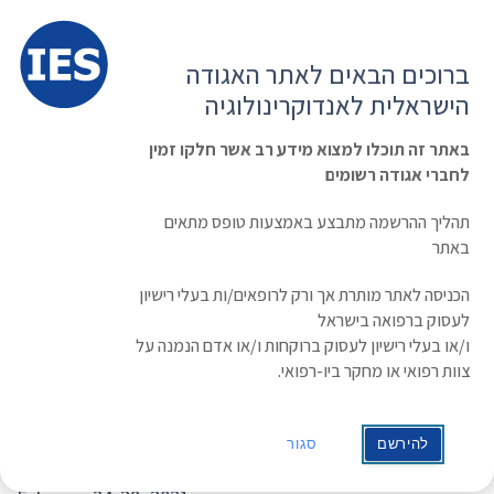
תפרי
האגודה הישראלית לאנדוקרינולוגיה
ברוכים הבאים לאתר האגודה
הרשמה ועדכון נתונים
כניסת חברים
הישראלית לאנדוקרינולוגיה
English
Russian
Arabic
באתר זה תוכלו למצוא מידע רב אשר חלקו זמין
לחברי אגודה רשומים
ראשי
»
אירוע
»
19th International Congress of Endocrinology
תהליך ההרשמה מתבצע באמצעות טופס מתאים
19th International Congress of
באתר
Endocrinology
הכניסה לאתר מותרת אך ורק לרופאים/ות בעלי רישיון
לעסוק ברפואה בישראל
תאריך/זמן
ו/או בעלי רישיון לעסוק ברוקחות ו/או אדם הנמנה על
0:00
/
24/02/2021 - 28/02/2021
צוות רפואי או מחקר ביו-רפואי.
קטגוריות:
אירועים בינלאומיים
להירשם
סגור
19th International Congress of Endocrinology