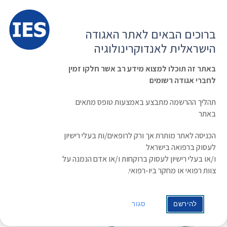
תפרי
האגודה הישראלית לאנדוקרינולוגיה
ברוכים הבאים לאתר האגודה
הרשמה ועדכון נתונים
כניסת חברים
הישראלית לאנדוקרינולוגיה
English
Russian
Arabic
באתר זה תוכלו למצוא מידע רב אשר חלקו זמין
לחברי אגודה רשומים
ראשי
»
אירוע
»
קורס מחלות עצם נדירות | 14-15/03-2019
קורס מחלות עצם נדירות | 14-15/03-2019
תהליך ההרשמה מתבצע באמצעות טופס מתאים
באתר
תאריך/זמן
הכניסה לאתר מותרת אך ורק לרופאים/ות בעלי רישיון
0:00
/
14/03/2019 - 15/03/2019
לעסוק ברפואה בישראל
ו/או בעלי רישיון לעסוק ברוקחות ו/או אדם הנמנה על
מקום:
מלון דן פנורמה תל אביב
צוות רפואי או מחקר ביו-רפואי.
קטגוריות:
כנסים בארץ
להירשם
סגור