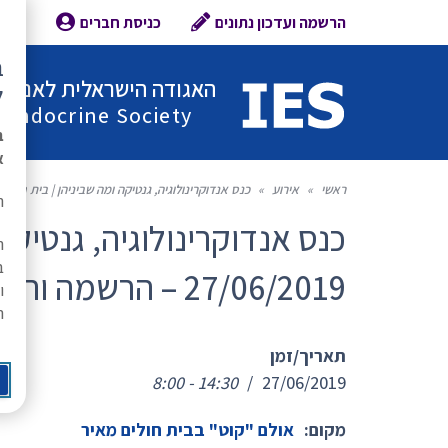
הרשמה ועדכון נתונים
כניסת חברים
צור 
ב
האגודה הישראלית לאנדוקר
ל
l Endocrine Society
ב
א
ראשי
»
אירוע
»
כנס אנדוקרינולוגיה, גנטיקה ומה שביניהן | בית חולים מאיר , 27/06/2019 – הרשמה 
ת
כנס אנדוקרינולוגיה, גנטיקה 
ה
ב
27/06/2019 – הרשמה ותכנית הכנס
ו
ר
תאריך/זמן
8:00 - 14:30
/
27/06/2019
מקום:
אולם "קוט" בבית חולים מאיר