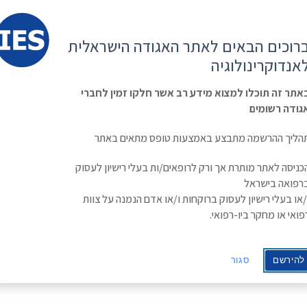
קשר
ESE
רוכים הבאים לאתר האגודה הישראלית
ראשי
משולחן
מפגשים
קורס
ינולוגיה
אנדוקרינולוגיה
האגודה
וכנסים
מתקדם
בסוכרת
Israe
אתר זה תוכלו למצוא מידע רב אשר חלקו זמין לחברי
גודה רשומים
ותכנית הכנס
הליך ההרשמה מתבצע באמצעות טופס מתאים באתר
ומה שביניהן | בית חולים מאיר ,
כניסה לאתר מותרת אך ורק לרופאים/ות בעלי רישיון לעסוק
רפואה בישראל
/או בעלי רישיון לעסוק ברוקחות ו/או אדם הנמנה על צוות
פואי או מחקר ביו-רפואי.
להירשם
סגור