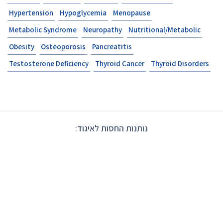
Hypertension
Hypoglycemia
Menopause
Metabolic Syndrome
Neuropathy
Nutritional/Metabolic
Obesity
Osteoporosis
Pancreatitis
Testosterone Deficiency
Thyroid Cancer
Thyroid Disorders
נותנות החסות לאיגוד: