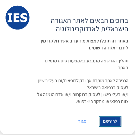
תפרי
האגודה הישראלית לאנדוקרינולוגיה
ברוכים הבאים לאתר האגודה
הרשמה ועדכון נתונים
כניסת חברים
הישראלית לאנדוקרינולוגיה
English
Russian
Arabic
באתר זה תוכלו למצוא מידע רב אשר חלקו זמין
לחברי אגודה רשומים
ראשי
»
Managing Cushing’s syndrome
»
clinical-guideline
תהליך ההרשמה מתבצע באמצעות טופס מתאים
Managing Cushing’s syndrome
באתר
הכניסה לאתר מותרת אך ורק לרופאים/ות בעלי רישיון
שנת פרסום ראשונה: 2015
לעסוק ברפואה בישראל
שנת עדכון:
מפרסם: Endocrine Society New Clinical
ו/או בעלי רישיון לעסוק ברוקחות ו/או אדם הנמנה על
Practice Guideline
צוות רפואי או מחקר ביו-רפואי.
להירשם
סגור