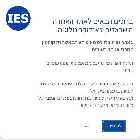
תפרי
האגודה הישראלית לאנדוקרינולוגיה
ברוכים הבאים לאתר האגודה
הרשמה ועדכון נתונים
כניסת חברים
הישראלית לאנדוקרינולוגיה
English
Russian
Arabic
באתר זה תוכלו למצוא מידע רב אשר חלקו זמין
לחברי אגודה רשומים
ראשי
»
Long-Term Use Of Bisphosphonates
»
clinical-guideline
תהליך ההרשמה מתבצע באמצעות טופס מתאים
Long-Term Use Of Bisphosphonates
באתר
הכניסה לאתר מותרת אך ורק לרופאים/ות בעלי רישיון
שנת פרסום ראשונה: 2015
לעסוק ברפואה בישראל
שנת עדכון:
מפרסם: ASBMR task force New Guidance
ו/או בעלי רישיון לעסוק ברוקחות ו/או אדם הנמנה על
צוות רפואי או מחקר ביו-רפואי.
לנוסח המלא
להירשם
סגור