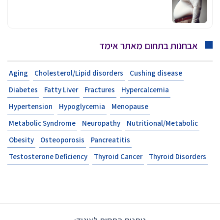
אבחנות בתחום מאתר אימד
Aging
Cholesterol/Lipid disorders
Cushing disease
Diabetes
Fatty Liver
Fractures
Hypercalcemia
Hypertension
Hypoglycemia
Menopause
Metabolic Syndrome
Neuropathy
Nutritional/Metabolic
Obesity
Osteoporosis
Pancreatitis
Testosterone Deficiency
Thyroid Cancer
Thyroid Disorders