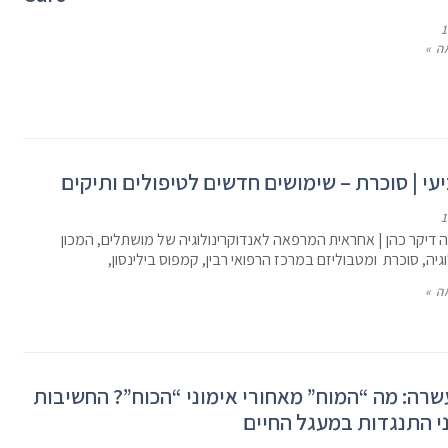
ה »
עי | סוכרת – שימושים חדשים לטיפולים ותיקים
יה דיקר כהן | אחראית המרפאה לאנדוקרינולוגיה של מושתלים, המכון
גיה, סוכרת ומטבוליזם במרכז הרפואי רבין, קמפוס בילינסון,
ה »
רה: מה “המוח” מאחורי אימוני “הכוח”? החשיבות
י התנגדות במעגל החיים