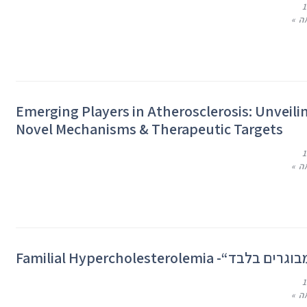
ה »
Emerging Players in Atherosclerosis: Unveili
Novel Mechanisms & Therapeutic Targets
ה »
ה »