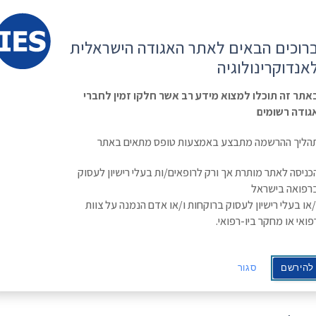
קשר
ESE
רוכים הבאים לאתר האגודה הישראלית
ראשי
משולחן
מפגשים
קורס
ינולוגיה
אנדוקרינולוגיה
האגודה
וכנסים
מתקדם
בסוכרת
Israe
אתר זה תוכלו למצוא מידע רב אשר חלקו זמין לחברי
גודה רשומים
הליך ההרשמה מתבצע באמצעות טופס מתאים באתר
Can We Delay/Prevent Type 1 Diabetes Mellit
כניסה לאתר מותרת אך ורק לרופאים/ות בעלי רישיון לעסוק
רפואה בישראל
/או בעלי רישיון לעסוק ברוקחות ו/או אדם הנמנה על צוות
ה »
פואי או מחקר ביו-רפואי.
להירשם
סגור