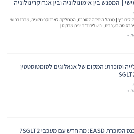
שי | המפגש בין אימונולוגיה ובין אנדוקרינולוגיה
גיל ליבוביץ | מנהל היחידה לסוכרת, המחלקה לאנדוקרינולוגיה, מרכז רפואי
רסיטה העברית, ירושלים ד”ר יונית מרקוס |
ה »
יה וסוכרת: המקום של אנאלוגים לסומטוסטטין
ה »
EA: מה חדש עם מעכבי SGLT2?