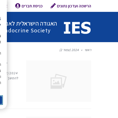
הרשמה ועדכון נתונים
כניסת חברים
צור 
ב
האגודה הישראלית לאנדוקר
ל
l Endocrine Society
ב
א
ראשי
»
2024 (עמוד 2)
ת
us?
ה
ב
13/12/2024
ו
להמשך קריא
ר