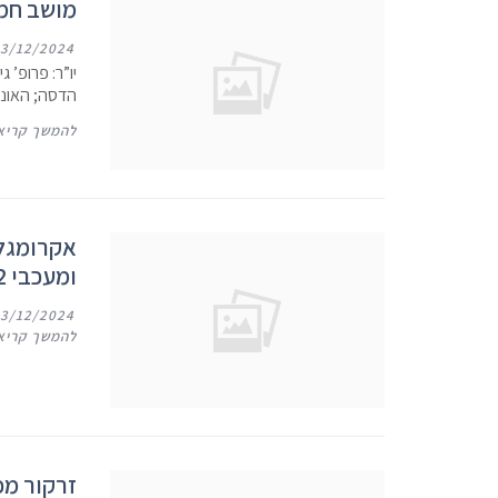
מושב חמי
13/12/2024
יו”ר: פרופ’ 
הדסה; האוניב
להמשך קריא
אקרומגלי
ומעכבי SGLT2
13/12/2024
להמשך קריא
זרקור מכנס הסוכרת SD