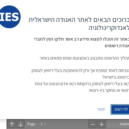
קשר
ESE
רוכים הבאים לאתר האגודה הישראלית
ראשי
משולחן
מפגשים
קורס
ינולוגיה
אנדוקרינולוגיה
האגודה
וכנסים
מתקדם
בסוכרת
Israe
אתר זה תוכלו למצוא מידע רב אשר חלקו זמין לחברי
גודה רשומים
הליך ההרשמה מתבצע באמצעות טופס מתאים באתר
כניסה לאתר מותרת אך ורק לרופאים/ות בעלי רישיון לעסוק
רפואה בישראל
/או בעלי רישיון לעסוק ברוקחות ו/או אדם הנמנה על צוות
פואי או מחקר ביו-רפואי.
להירשם
סגור