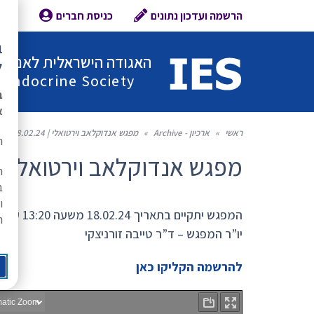
הרשמה ועדכון נתונים
כניסת חברים
צור 
ב
האגודה הישראלית לאנדוקר
ל
l Endocrine Society
ב
א
ראשי
»
ארכיון - Archive
»
מפגש אנדוקלאב וירטואלי | 18.02.24 | הזמנה להרשמה
ת
מפגש אנדוקלאב וירטואלי | 18.02.24 | הזמנה להרשמה
ה
ב
ו
המפגש יתקיים בתאריך 18.02.24 משעה 13:20 עד 15:00
ר
יו”ר המפגש – ד”ר טייבה זורניצקי
להרשמה הקליקו כאן