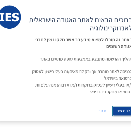
קשר
ESE
רוכים הבאים לאתר האגודה הישראלית
ראשי
משולחן
מפגשים
קורס
ינולוגיה
אנדוקרינולוגיה
האגודה
וכנסים
מתקדם
בסוכרת
Israe
אתר זה תוכלו למצוא מידע רב אשר חלקו זמין לחברי
גודה רשומים
הליך ההרשמה מתבצע באמצעות טופס מתאים באתר
כניסה לאתר מותרת אך ורק לרופאים/ות בעלי רישיון לעסוק
רפואה בישראל
/או בעלי רישיון לעסוק ברוקחות ו/או אדם הנמנה על צוות
TSH Receptor Agonism and Ant
פואי או מחקר ביו-רפואי.
0
להירשם
סגור
ה »