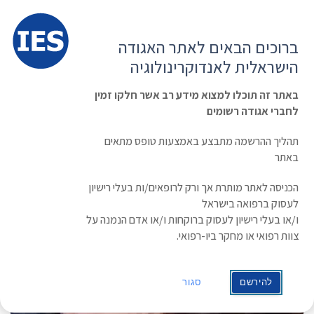
תפרי
האגודה הישראלית לאנדוקרינולוגיה
ברוכים הבאים לאתר האגודה
הרשמה ועדכון נתונים
כניסת חברים
הישראלית לאנדוקרינולוגיה
English
Russian
Arabic
באתר זה תוכלו למצוא מידע רב אשר חלקו זמין
לחברי אגודה רשומים
ראשי
»
תעוד מפגש
SKELETON
תהליך ההרשמה מתבצע באמצעות טופס מתאים
באתר
הכניסה לאתר מותרת אך ורק לרופאים/ות בעלי רישיון
לעסוק ברפואה בישראל
ו/או בעלי רישיון לעסוק ברוקחות ו/או אדם הנמנה על
צוות רפואי או מחקר ביו-רפואי.
להירשם
סגור