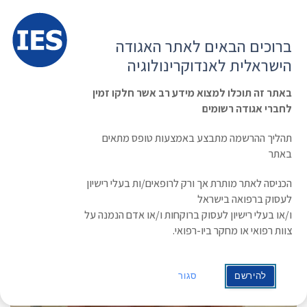
תפרי
האגודה הישראלית לאנדוקרינולוגיה
ברוכים הבאים לאתר האגודה
הרשמה ועדכון נתונים
כניסת חברים
הישראלית לאנדוקרינולוגיה
English
Russian
Arabic
באתר זה תוכלו למצוא מידע רב אשר חלקו זמין
לחברי אגודה רשומים
ראשי
»
תעוד מפגש
Prof. Izhar Ben-Shlomo
תהליך ההרשמה מתבצע באמצעות טופס מתאים
באתר
הכניסה לאתר מותרת אך ורק לרופאים/ות בעלי רישיון
לעסוק ברפואה בישראל
ו/או בעלי רישיון לעסוק ברוקחות ו/או אדם הנמנה על
צוות רפואי או מחקר ביו-רפואי.
להירשם
סגור