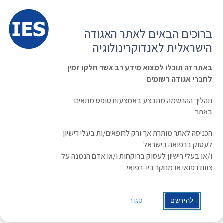
תפרי
האגודה הישראלית לאנדוקרינולוגיה
ברוכים הבאים לאתר האגודה
הרשמה ועדכון נתונים
כניסת חברים
הישראלית לאנדוקרינולוגיה
English
Russian
Arabic
באתר זה תוכלו למצוא מידע רב אשר חלקו זמין
לחברי אגודה רשומים
ראשי
»
תעוד מפגש
NIH
תהליך ההרשמה מתבצע באמצעות טופס מתאים
באתר
הכניסה לאתר מותרת אך ורק לרופאים/ות בעלי רישיון
לעסוק ברפואה בישראל
ו/או בעלי רישיון לעסוק ברוקחות ו/או אדם הנמנה על
צוות רפואי או מחקר ביו-רפואי.
להירשם
סגור