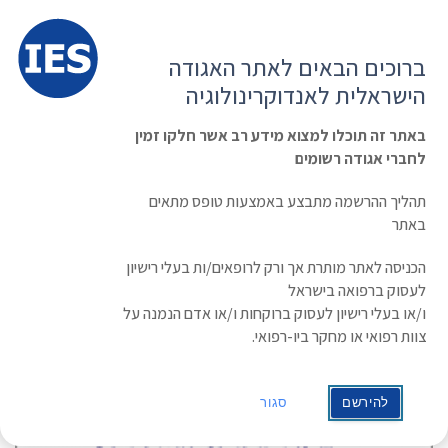
תפרי
האגודה הישראלית לאנדוקרינולוגיה
ברוכים הבאים לאתר האגודה
הרשמה ועדכון נתונים
כניסת חברים
הישראלית לאנדוקרינולוגיה
English
Russian
Arabic
באתר זה תוכלו למצוא מידע רב אשר חלקו זמין
לחברי אגודה רשומים
ראשי
»
תעוד מפגש
Management
תהליך ההרשמה מתבצע באמצעות טופס מתאים
באתר
הכניסה לאתר מותרת אך ורק לרופאים/ות בעלי רישיון
לעסוק ברפואה בישראל
ו/או בעלי רישיון לעסוק ברוקחות ו/או אדם הנמנה על
צוות רפואי או מחקר ביו-רפואי.
להירשם
סגור