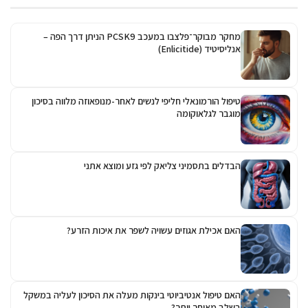
מחקר מבוקר־פלצבו במעכב PCSK9 הניתן דרך הפה –
אנליסיטיד (Enlicitide)
טיפול הורמונאלי חליפי לנשים לאחר-מנופאוזה מלווה בסיכון
מוגבר לגלאוקומה
הבדלים בתסמיני צליאק לפי גזע ומוצא אתני
האם אכילת אגוזים עשויה לשפר את איכות הזרע?
האם טיפול אנטיביוטי בינקות מעלה את הסיכון לעליה במשקל
בשלב מאוחר יותר?