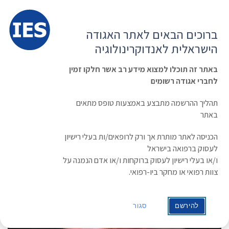
תפרי
האגודה הישראלית לאנדוקרינולוגיה
ברוכים הבאים לאתר האגודה
הרשמה ועדכון נתונים
כניסת חברים
הישראלית לאנדוקרינולוגיה
English
Russian
Arabic
באתר זה תוכלו למצוא מידע רב אשר חלקו זמין
לחברי אגודה רשומים
ראשי
»
תעוד מפגש
Jan-Wilhelm Kornfeld
תהליך ההרשמה מתבצע באמצעות טופס מתאים
באתר
הכניסה לאתר מותרת אך ורק לרופאים/ות בעלי רישיון
לעסוק ברפואה בישראל
ו/או בעלי רישיון לעסוק ברוקחות ו/או אדם הנמנה על
צוות רפואי או מחקר ביו-רפואי.
להירשם
סגור