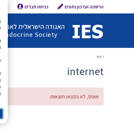
הרשמה ועדכון נתונים
כניסת חברים
צור 
ב
האגודה הישראלית לאנדוקר
ל
l Endocrine Society
ב
א
ראשי
ת
internet
ה
ב
ו
ר
אופס, לא נמצאו תוצאות.