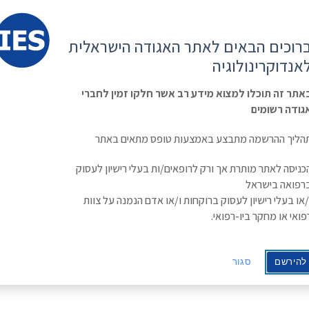
קשר
ESE
רוכים הבאים לאתר האגודה הישראלית
ראשי
משולחן
מפגשים
קורס
ינולוגיה
אנדוקרינולוגיה
האגודה
וכנסים
מתקדם
בסוכרת
Israe
אתר זה תוכלו למצוא מידע רב אשר חלקו זמין לחברי
גודה רשומים
הליך ההרשמה מתבצע באמצעות טופס מתאים באתר
כניסה לאתר מותרת אך ורק לרופאים/ות בעלי רישיון לעסוק
רפואה בישראל
/או בעלי רישיון לעסוק ברוקחות ו/או אדם הנמנה על צוות
פואי או מחקר ביו-רפואי.
להירשם
סגור