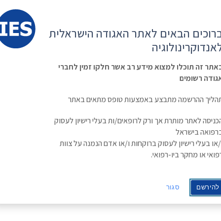
קשר
ESE
רוכים הבאים לאתר האגודה הישראלית
ראשי
משולחן
מפגשים
קורס
ינולוגיה
אנדוקרינולוגיה
האגודה
וכנסים
מתקדם
בסוכרת
Israe
אתר זה תוכלו למצוא מידע רב אשר חלקו זמין לחברי
גודה רשומים
הליך ההרשמה מתבצע באמצעות טופס מתאים באתר
כניסה לאתר מותרת אך ורק לרופאים/ות בעלי רישיון לעסוק
רפואה בישראל
/או בעלי רישיון לעסוק ברוקחות ו/או אדם הנמנה על צוות
Craniopharyngioma |
פואי או מחקר ביו-רפואי.
2
 ופרטי הסעות.
להירשם
סגור
ה »