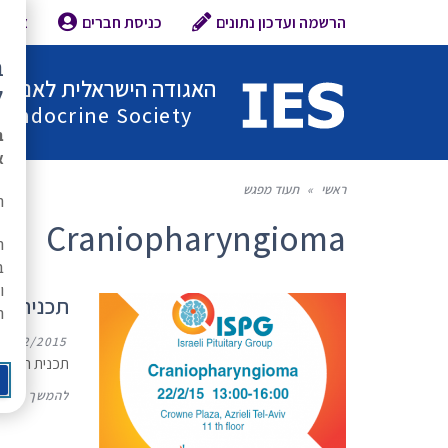
הרשמה ועדכון נתונים
כניסת חברים
צור 
ב
האגודה הישראלית לאנדוקר
ל
l Endocrine Society
ב
א
ראשי
»
תעוד מפגש
ת
Craniopharyngioma
ה
ב
ו
תכנית המפגש |  22/2/15
ר
2/02/2015
תכנית המפגש
להמשך קריא