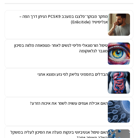
מחקר מבוקר־פלצבו במעכב PCSK9 הניתן דרך הפה –
אנליסיטיד (Enlicitide)
טיפול הורמונאלי חליפי לנשים לאחר-מנופאוזה מלווה בסיכון
מוגבר לגלאוקומה
הבדלים בתסמיני צליאק לפי גזע ומוצא אתני
האם אכילת אגוזים עשויה לשפר את איכות הזרע?
האם טיפול אנטיביוטי בינקות מעלה את הסיכון לעליה במשקל
בשלב מאוחר יותר?