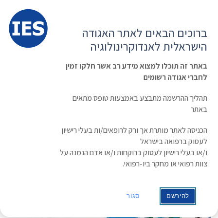
תפרי
האגודה הישראלית לאנדוקרינולוגיה
ברוכים הבאים לאתר האגודה
הרשמה ועדכון נתונים
כניסת חברים
הישראלית לאנדוקרינולוגיה
English
Russian
Arabic
באתר זה תוכלו למצוא מידע רב אשר חלקו זמין
לחברי אגודה רשומים
ראשי
»
תעוד מפגש
Carbohydrate Metabolism
תהליך ההרשמה מתבצע באמצעות טופס מתאים
באתר
הכניסה לאתר מותרת אך ורק לרופאים/ות בעלי רישיון
לעסוק ברפואה בישראל
ו/או בעלי רישיון לעסוק ברוקחות ו/או אדם הנמנה על
צוות רפואי או מחקר ביו-רפואי.
להירשם
סגור