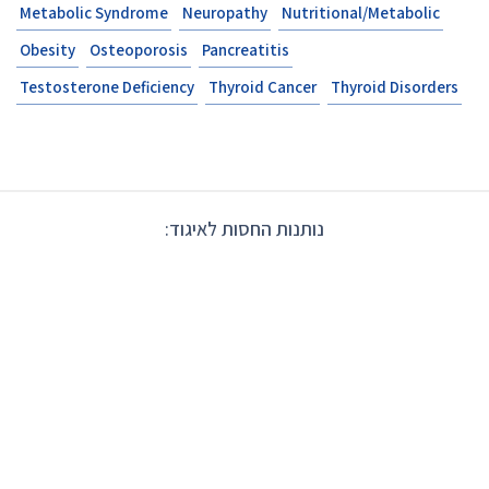
Metabolic Syndrome
Neuropathy
Nutritional/Metabolic
Obesity
Osteoporosis
Pancreatitis
Testosterone Deficiency
Thyroid Cancer
Thyroid Disorders
נותנות החסות לאיגוד: