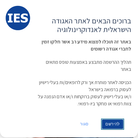
תפרי
האגודה הישראלית לאנדוקרינולוגיה
ברוכים הבאים לאתר האגודה
הרשמה ועדכון נתונים
כניסת חברים
הישראלית לאנדוקרינולוגיה
English
Russian
Arabic
באתר זה תוכלו למצוא מידע רב אשר חלקו זמין
לחברי אגודה רשומים
ראשי
»
Journal Club
BMI
תהליך ההרשמה מתבצע באמצעות טופס מתאים
באתר
הכניסה לאתר מותרת אך ורק לרופאים/ות בעלי רישיון
לעסוק ברפואה בישראל
ו/או בעלי רישיון לעסוק ברוקחות ו/או אדם הנמנה על
צוות רפואי או מחקר ביו-רפואי.
להירשם
סגור