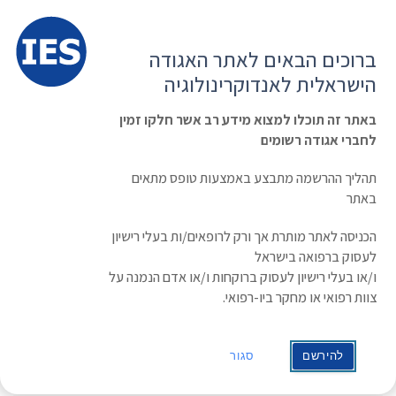
תפרי
האגודה הישראלית לאנדוקרינולוגיה
ברוכים הבאים לאתר האגודה
הרשמה ועדכון נתונים
כניסת חברים
הישראלית לאנדוקרינולוגיה
English
Russian
Arabic
באתר זה תוכלו למצוא מידע רב אשר חלקו זמין
לחברי אגודה רשומים
ראשי
»
תעוד מפגש
ASBMR 2013
תהליך ההרשמה מתבצע באמצעות טופס מתאים
באתר
הכניסה לאתר מותרת אך ורק לרופאים/ות בעלי רישיון
לעסוק ברפואה בישראל
ו/או בעלי רישיון לעסוק ברוקחות ו/או אדם הנמנה על
צוות רפואי או מחקר ביו-רפואי.
להירשם
סגור