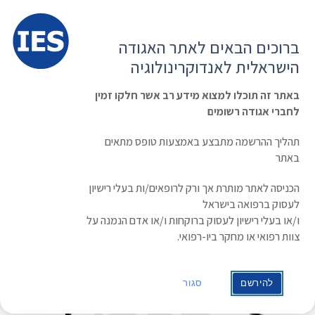
תפרי
האגודה הישראלית לאנדוקרינולוגיה
ברוכים הבאים לאתר האגודה
הרשמה ועדכון נתונים
כניסת חברים
הישראלית לאנדוקרינולוגיה
English
Russian
Arabic
באתר זה תוכלו למצוא מידע רב אשר חלקו זמין
לחברי אגודה רשומים
ראשי
»
תעוד מפגש
תסמונת המטבולית
תהליך ההרשמה מתבצע באמצעות טופס מתאים
באתר
הכניסה לאתר מותרת אך ורק לרופאים/ות בעלי רישיון
לעסוק ברפואה בישראל
ו/או בעלי רישיון לעסוק ברוקחות ו/או אדם הנמנה על
צוות רפואי או מחקר ביו-רפואי.
להירשם
סגור