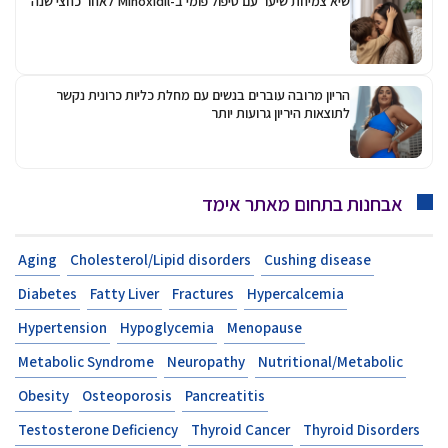
שיא צמיחת שיער עם טיפול פומי ב-Minoxidil לאחר כחצי שנה
הריון מרובה עוברים בנשים עם מחלת כליות כרונית נקשר
לתוצאות היריון גרועות יותר
אבחנות בתחום מאתר אימד
Aging
Cholesterol/Lipid disorders
Cushing disease
Diabetes
Fatty Liver
Fractures
Hypercalcemia
Hypertension
Hypoglycemia
Menopause
Metabolic Syndrome
Neuropathy
Nutritional/Metabolic
Obesity
Osteoporosis
Pancreatitis
Testosterone Deficiency
Thyroid Cancer
Thyroid Disorders