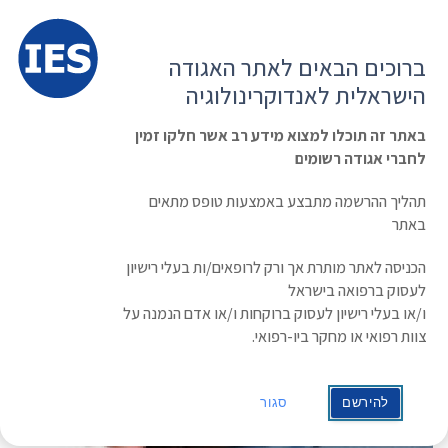
תפרי
האגודה הישראלית לאנדוקרינולוגיה
ברוכים הבאים לאתר האגודה
הרשמה ועדכון נתונים
כניסת חברים
הישראלית לאנדוקרינולוגיה
English
Russian
Arabic
באתר זה תוכלו למצוא מידע רב אשר חלקו זמין
לחברי אגודה רשומים
ראשי
»
Journal Club
צום
תהליך ההרשמה מתבצע באמצעות טופס מתאים
באתר
הכניסה לאתר מותרת אך ורק לרופאים/ות בעלי רישיון
לעסוק ברפואה בישראל
ו/או בעלי רישיון לעסוק ברוקחות ו/או אדם הנמנה על
צוות רפואי או מחקר ביו-רפואי.
להירשם
סגור