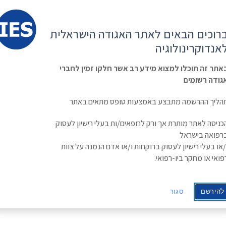
קשר
ESE
רוכים הבאים לאתר האגודה הישראלית
ראשי
משולחן
מפגשים
קורס
ינולוגיה
אנדוקרינולוגיה
האגודה
וכנסים
מתקדם
בסוכרת
Israe
אתר זה תוכלו למצוא מידע רב אשר חלקו זמין לחברי
גודה רשומים
הליך ההרשמה מתבצע באמצעות טופס מתאים באתר
כניסה לאתר מותרת אך ורק לרופאים/ות בעלי רישיון לעסוק
רפואה בישראל
/או בעלי רישיון לעסוק ברוקחות ו/או אדם הנמנה על צוות
פואי או מחקר ביו-רפואי.
להירשם
סגור