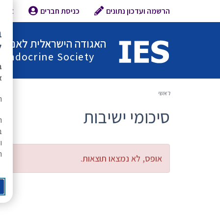
הרשמה ועדכון נתונים
כניסת חברים
צור 
ב
האגודה הישראלית לאנדוקר
ל
l Endocrine Society
ב
א
ראשי
ת
סיכומי ישיבות
ה
ב
ו
ר
אופס, לא נמצאו תוצאות.