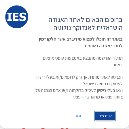
תפרי
האגודה הישראלית לאנדוקרינולוגיה
ברוכים הבאים לאתר האגודה
הרשמה ועדכון נתונים
כניסת חברים
הישראלית לאנדוקרינולוגיה
English
Russian
Arabic
באתר זה תוכלו למצוא מידע רב אשר חלקו זמין
לחברי אגודה רשומים
ראשי
נתמכי ראיות
תהליך ההרשמה מתבצע באמצעות טופס מתאים
באתר
הכניסה לאתר מותרת אך ורק לרופאים/ות בעלי רישיון
אופס, לא נמצאו תוצאות.
לעסוק ברפואה בישראל
ו/או בעלי רישיון לעסוק ברוקחות ו/או אדם הנמנה על
צוות רפואי או מחקר ביו-רפואי.
להירשם
סגור