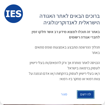
תפרי
האגודה הישראלית לאנדוקרינולוגיה
ברוכים הבאים לאתר האגודה
הרשמה ועדכון נתונים
כניסת חברים
הישראלית לאנדוקרינולוגיה
English
Russian
Arabic
באתר זה תוכלו למצוא מידע רב אשר חלקו זמין
לחברי אגודה רשומים
ראשי
»
תעוד מפגש
מרכז רפואי תל-אביב
תהליך ההרשמה מתבצע באמצעות טופס מתאים
באתר
הכניסה לאתר מותרת אך ורק לרופאים/ות בעלי רישיון
לעסוק ברפואה בישראל
ו/או בעלי רישיון לעסוק ברוקחות ו/או אדם הנמנה על
צוות רפואי או מחקר ביו-רפואי.
להירשם
סגור