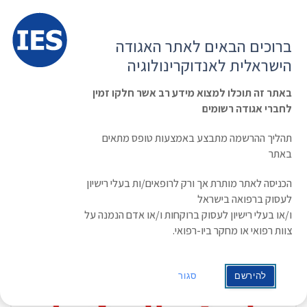
תפרי
האגודה הישראלית לאנדוקרינולוגיה
ברוכים הבאים לאתר האגודה
הרשמה ועדכון נתונים
כניסת חברים
הישראלית לאנדוקרינולוגיה
English
Russian
Arabic
באתר זה תוכלו למצוא מידע רב אשר חלקו זמין
לחברי אגודה רשומים
ראשי
מחשבונים
תהליך ההרשמה מתבצע באמצעות טופס מתאים
באתר
הכניסה לאתר מותרת אך ורק לרופאים/ות בעלי רישיון
אופס, לא נמצאו תוצאות.
לעסוק ברפואה בישראל
ו/או בעלי רישיון לעסוק ברוקחות ו/או אדם הנמנה על
צוות רפואי או מחקר ביו-רפואי.
להירשם
סגור