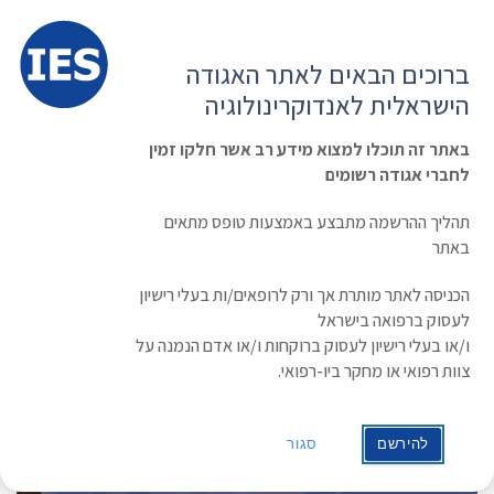
תפרי
האגודה הישראלית לאנדוקרינולוגיה
ברוכים הבאים לאתר האגודה
הרשמה ועדכון נתונים
כניסת חברים
הישראלית לאנדוקרינולוגיה
English
Russian
Arabic
באתר זה תוכלו למצוא מידע רב אשר חלקו זמין
לחברי אגודה רשומים
ראשי
»
תעוד מפגש
כנס השנתי
תהליך ההרשמה מתבצע באמצעות טופס מתאים
באתר
הכניסה לאתר מותרת אך ורק לרופאים/ות בעלי רישיון
לעסוק ברפואה בישראל
ו/או בעלי רישיון לעסוק ברוקחות ו/או אדם הנמנה על
צוות רפואי או מחקר ביו-רפואי.
להירשם
סגור