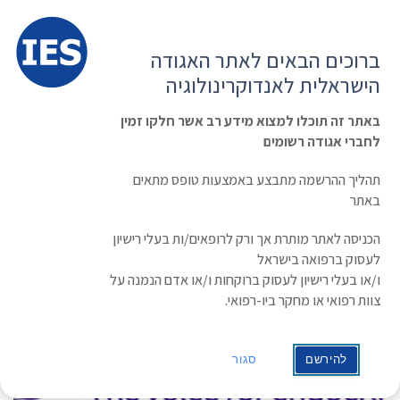
תפרי
האגודה הישראלית לאנדוקרינולוגיה
ברוכים הבאים לאתר האגודה
הרשמה ועדכון נתונים
כניסת חברים
הישראלית לאנדוקרינולוגיה
English
Russian
Arabic
באתר זה תוכלו למצוא מידע רב אשר חלקו זמין
לחברי אגודה רשומים
ראשי
»
משולחן האגודה
כנס בינלאומי
תהליך ההרשמה מתבצע באמצעות טופס מתאים
באתר
הכניסה לאתר מותרת אך ורק לרופאים/ות בעלי רישיון
לעסוק ברפואה בישראל
ו/או בעלי רישיון לעסוק ברוקחות ו/או אדם הנמנה על
צוות רפואי או מחקר ביו-רפואי.
להירשם
סגור