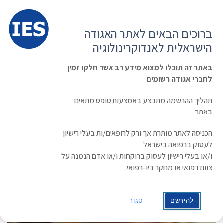
תפרי
האגודה הישראלית לאנדוקרינולוגיה
ברוכים הבאים לאתר האגודה
הרשמה ועדכון נתונים
כניסת חברים
הישראלית לאנדוקרינולוגיה
English
Russian
Arabic
באתר זה תוכלו למצוא מידע רב אשר חלקו זמין
לחברי אגודה רשומים
ראשי
»
תעוד מפגש
ד”ר ליאת ברזילי יוסף
תהליך ההרשמה מתבצע באמצעות טופס מתאים
באתר
הכניסה לאתר מותרת אך ורק לרופאים/ות בעלי רישיון
לעסוק ברפואה בישראל
ו/או בעלי רישיון לעסוק ברוקחות ו/או אדם הנמנה על
צוות רפואי או מחקר ביו-רפואי.
להירשם
סגור