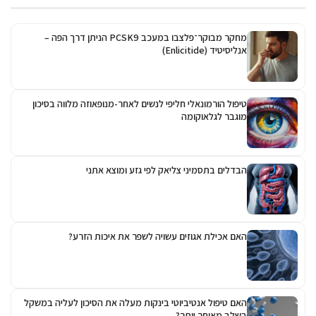
מחקר מבוקר־פלצבו במעכב PCSK9 הניתן דרך הפה –
אנליסיטיד (Enlicitide)
טיפול הורמונאלי חליפי לנשים לאחר-מנופאוזה מלווה בסיכון
מוגבר לגלאוקומה
הבדלים בתסמיני צליאק לפי גזע ומוצא אתני
האם אכילת אגוזים עשויה לשפר את איכות הזרע?
האם טיפול אנטיביוטי בינקות מעלה את הסיכון לעליה במשקל
בשלב מאוחר יותר?