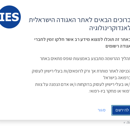
קשר
ESE
רוכים הבאים לאתר האגודה הישראלית
ראשי
משולחן
מפגשים
קורס
ינולוגיה
אנדוקרינולוגיה
האגודה
וכנסים
מתקדם
בסוכרת
Israe
אתר זה תוכלו למצוא מידע רב אשר חלקו זמין לחברי
גודה רשומים
הליך ההרשמה מתבצע באמצעות טופס מתאים באתר
כניסה לאתר מותרת אך ורק לרופאים/ות בעלי רישיון לעסוק
רפואה בישראל
/או בעלי רישיון לעסוק ברוקחות ו/או אדם הנמנה על צוות
טות בטיפול באוסטיאופורוזיס תוך שימוש בסמנים
פואי או מחקר ביו-רפואי.
ם של שיחלוף העצם
להירשם
סגור
"ר איריס ורד.
ה »