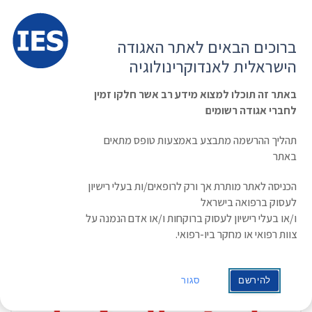
תפרי
האגודה הישראלית לאנדוקרינולוגיה
ברוכים הבאים לאתר האגודה
הרשמה ועדכון נתונים
כניסת חברים
הישראלית לאנדוקרינולוגיה
English
Russian
Arabic
באתר זה תוכלו למצוא מידע רב אשר חלקו זמין
לחברי אגודה רשומים
ראשי
בחינות סוף ההתמחות
תהליך ההרשמה מתבצע באמצעות טופס מתאים
באתר
הכניסה לאתר מותרת אך ורק לרופאים/ות בעלי רישיון
אופס, לא נמצאו תוצאות.
לעסוק ברפואה בישראל
ו/או בעלי רישיון לעסוק ברוקחות ו/או אדם הנמנה על
צוות רפואי או מחקר ביו-רפואי.
להירשם
סגור