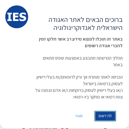
תפרי
האגודה הישראלית לאנדוקרינולוגיה
ברוכים הבאים לאתר האגודה
הרשמה ועדכון נתונים
כניסת חברים
הישראלית לאנדוקרינולוגיה
English
Russian
Arabic
באתר זה תוכלו למצוא מידע רב אשר חלקו זמין
לחברי אגודה רשומים
ראשי
»
Doc Embedder
»
בדיקות מעבדה 2026
בדיקות מעבדה 2026
תהליך ההרשמה מתבצע באמצעות טופס מתאים
באתר
הכניסה לאתר מותרת אך ורק לרופאים/ות בעלי רישיון
לעסוק ברפואה בישראל
ו/או בעלי רישיון לעסוק ברוקחות ו/או אדם הנמנה על
צוות רפואי או מחקר ביו-רפואי.
להירשם
סגור