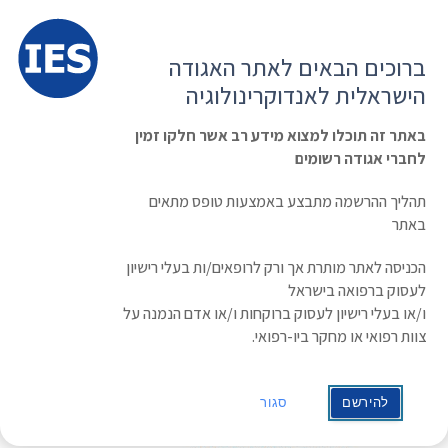
תפרי
האגודה הישראלית לאנדוקרינולוגיה
ברוכים הבאים לאתר האגודה
הרשמה ועדכון נתונים
כניסת חברים
הישראלית לאנדוקרינולוגיה
English
Russian
Arabic
באתר זה תוכלו למצוא מידע רב אשר חלקו זמין
לחברי אגודה רשומים
ראשי
»
משולחן האגודה
»
תמיכה במלגות נסיעה לשנים 2021-2020
תמיכה במלגות נסיעה לשנים 2021-2020
תהליך ההרשמה מתבצע באמצעות טופס מתאים
באתר
תאריך: 31/05/2020
הכניסה לאתר מותרת אך ורק לרופאים/ות בעלי רישיון
לעסוק ברפואה בישראל
ו/או בעלי רישיון לעסוק ברוקחות ו/או אדם הנמנה על
צוות רפואי או מחקר ביו-רפואי.
להירשם
סגור