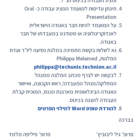
ומציג העבודה בכינוס הנ”ל.
תינתן עדיפות למועמד המציג עבודה כ- Oral
Presentation
על המועמד להיות חבר באגודה הישראלית
לאנדוקרינולוגיה או סטודנט במעבדתו של חבר
באגודה.
נא לשלוח בקשת התמיכה במלגת נסיעה ליו”ר ועדת
המלגות, Philippa Melamed
philippa@techunix.technion.ac.il
לבקשה יש לצרף מכתב המלצה ממנהל
המחלקה/מנהל המעבדה/ ראש הקבוצה, ואישור
האגודה הבינלאומית מארגנת הכנס, המוכיח קבלת
העבודה להצגה בכינוס.
להורדת טופס
Word
למילוי הפרטים
בברכה
פרופ’ גיל ליבוביץ’ פרופ’ פיליפה מלמד