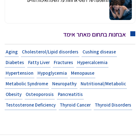
ההשפעה של דפוסי ארוחות על השינה ואיכות החיים
אבחנות בתחום מאתר אימד
Aging
Cholesterol/Lipid disorders
Cushing disease
Diabetes
Fatty Liver
Fractures
Hypercalcemia
Hypertension
Hypoglycemia
Menopause
Metabolic Syndrome
Neuropathy
Nutritional/Metabolic
Obesity
Osteoporosis
Pancreatitis
Testosterone Deficiency
Thyroid Cancer
Thyroid Disorders