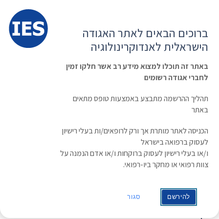
תפרי
האגודה הישראלית לאנדוקרינולוגיה
ברוכים הבאים לאתר האגודה
הרשמה ועדכון נתונים
כניסת חברים
הישראלית לאנדוקרינולוגיה
English
Russian
Arabic
באתר זה תוכלו למצוא מידע רב אשר חלקו זמין
לחברי אגודה רשומים
ראשי
»
משולחן האגודה
»
עדכון מתכונת יום עיון משותף לגינקולוגים,
אנדוקרינולוגים וכל הצוותים המטפלים בנשים בהיריון בנושא: “אנדוקרינולוגיה והריון”,
תהליך ההרשמה מתבצע באמצעות טופס מתאים
8.10.2021 – הופך להיות מקוון!
באתר
עדכון מתכונת יום עיון משותף לגינקולוגים,
הכניסה לאתר מותרת אך ורק לרופאים/ות בעלי רישיון
אנדוקרינולוגים וכל הצוותים המטפלים
לעסוק ברפואה בישראל
בנשים בהיריון בנושא: “אנדוקרינולוגיה
ו/או בעלי רישיון לעסוק ברוקחות ו/או אדם הנמנה על
צוות רפואי או מחקר ביו-רפואי.
והריון”, 8.10.2021 – הופך להיות מקוון!
תאריך: 08/10/2021
להירשם
סגור