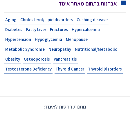
אבחנות בתחום מאתר אימד
Aging
Cholesterol/Lipid disorders
Cushing disease
Diabetes
Fatty Liver
Fractures
Hypercalcemia
Hypertension
Hypoglycemia
Menopause
Metabolic Syndrome
Neuropathy
Nutritional/Metabolic
Obesity
Osteoporosis
Pancreatitis
Testosterone Deficiency
Thyroid Cancer
Thyroid Disorders
נותנות החסות לאיגוד: