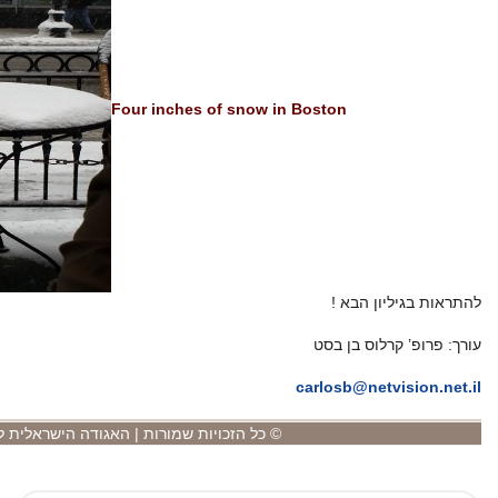
Four inches
 שמורות | האגודה הישראלית לאנדוקרינולוגיה