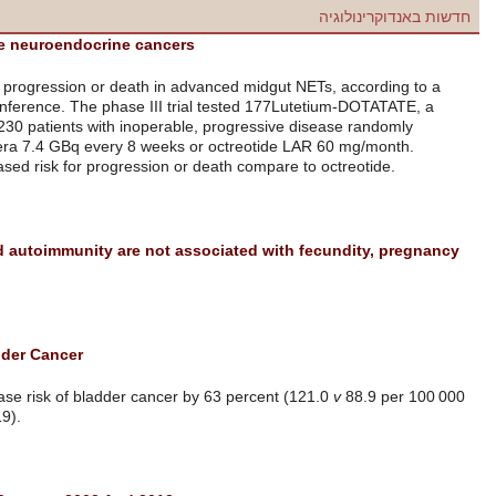
New lifeline for patients with inoperable neuroendocrine cancer
New drug Lutathera lowers risk of disease progression or death in ad
study presented at 13th annual ENETS conference. The phase III tria
peptide receptor radionuclide therapy, on 230 patients with inoperable
assigned to four administrations of Lutathera 7.4 GBq every 8 weeks 
Lutathera resulted in about an 80% decreased risk for progression or 
להמשך קריאה
Subclinical hypothyroidism and thyroid autoimmunity are not ass
loss or live birth
להמשך קריאה
Pioglitazone May Increase Risk Of Bladder Cancer
A study in BMJ found pioglitazone to increase risk of bladder cancer b
person years; HR 1.63, 95% CI 1.22 to 2.19).
להמשך קריאה