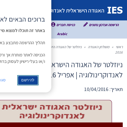
תפריט
ינולוגיה
ברוכים הבאים לאתר האגודה הישראלית לאנדוקרי
באתר זה תוכלו למצוא מידע רב אשר חלקו זמין לחברי אגודה רשומים
English
Russian
תהליך ההרשמה מתבצע באמצעות טופס מתאים באתר
ראלית לאנדוקרינולוגיה | אפריל
הכניסה לאתר מותרת אך ורק לרופאים/ות בעלי רישיון לעסוק ברפואה בישר
ו/או בעלי רישיון לעסוק ברוקחות ו/או אדם הנמנה על צוות רפואי או מחקר בי
לית
להירשם
סגור