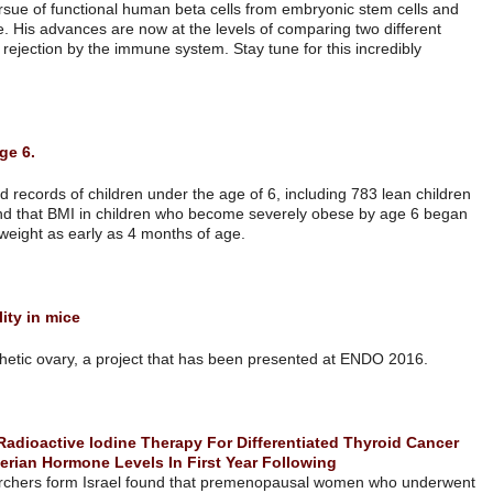
of basic research in pursue of functional human bet
he has came very close. His advances are now at th
models to escape graft rejection by the immune syst
development.
להמשך קריאה
BMI in infancy may predict obesity at age 6.
Research presented at Endo2016 analyzed records of children under th
and 480 severely obese children, and found that BMI in children who
to differ from children who remain normal weight as early as 4 months 
להמשך קריאה
Engineered ovary implant restores fertility in mice
Scientists have created a 3D-printed prosthetic ovary, a project that
להמשך קריאה
Premenopausal Women Who Undergo Radioactive Iodine Therapy F
May See Sustained Decline In Anti-Mullerian Hormone Levels In Fi
Treatment
Researchers form Israel found th