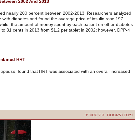
Cost Of Insulin Increased 200 Percent Between 2002 And 2013
A
new study
shows cost of insulin increased nearly 200 percent bet
medical spending data from 27,878 people with diabetes and found the 
percent from $4.3 to $12.9 per mL. Meanwhile, the amount of money s
medications fell 16 percent. Metformin, fell to 31 cents in 2013 from $
inhibitors rose 34 percent.
להמשך קריאה
Three times greater risk of VTE with combined HRT
A small study in Sweden, published in
Menopause
, found that HRT was
risk of 72%.
להמשך קריאה