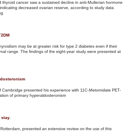
radioactive iodine therapy for differentiated thyroid cancer saw a sust
levels in the first year following treatment, indicating decreased ovaria
presented at the Endocrine Society meeting.
להמשך קריאה
Hypothyroidism May Increase Risk Of T2DM
New research suggests people with hypothyroidism may be at greater ris
thyroid hormone levels are kept within normal range. The findings of t
the Endocrine Society’s annual meeting
להמשך קריאה
Functional imaging for Primary Hyperaldosteronism
Andrew Powlson MD from the University of Cambridge presented his 
CT as an alternative to AVS in the lateralization of primary hyperaldos
להמשך קריאה
Measurement of Hair Cortisol is here to stay
.
Elisabeth van Rossum from Erasmus MC, Rotterdam, presented an exte