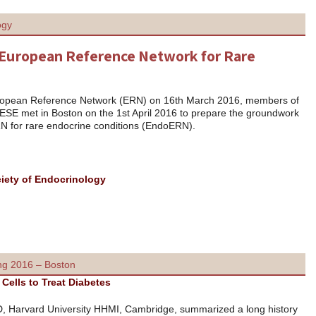
From the European Society of Endocrinology
Update on Application for a European Referen
Endocrine
Following the launch of the call for the European Reference Network
the short-life ERN task force of ESPE and ESE met in Boston on the 1s
for developing a joint application for an ERN for rare endocrine condi
המשך קריאה
Become a member of the European Society of Endocrinology
See youtube movie
From the Endocrine Society annual meeting 2016 – Boston
Creating Human Beta Cells to Treat Diabetes
Douglas A. Melton, PhD, Harvard University HHMI,