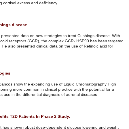
technology around the world for diagnosing cortisol excess and deficie
להמשך קריאה
In the pipeline for the treatment of Cushings disease
Dr Gunter Stalla, from Max Plank Institute, presented data on new stra
expanding knowledge regarding glucocorticoid receptors (GCR), the
by HSP90 inhibitors with promising results. He also presented clinical d
Cushings disease
המשך קריאה
Recent advances in laboratory technologies
Data from Mayo Clinic presented by Irina Bancos show the expanding
Resolution Mass Spectometry (LCSM) becoming more common in clinical 
better assessment of steroids profile and its use in the differential dia
המשך קריאה
Oral Formulation of GLP-1 Agonist Benefits T2D Patients In Phas
A novel oral formulation of a GLP-1 agonist has shown robust dose-d