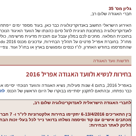
אפריל 2016
האירוע הישראלי החשוב באנדוקרינולוגיה כבר כאן, בעוד מספר ימים ייפתח הכנס השנתי ה-45 של האגודה הישראלית
ם כהונתו של הוועד האיגוד הנוכחי. אפשר להיכנס כעת לאתר האגודה ולצפות
ם תוכנית מדעית מרשימה, כולל מספר מרצים מובילים בתחומים השונים
מחו”ל. בחוברת אפריל פרטים על תהליך הבחירות, עדכונים מכנס Endo 2016, חדשות וכתבות בנושאים חשובים
ים בארץ או בחו”ל ועוד. צפייה מהנה.
ל 2016
ת פעילות, נשיא האגודה והוועד הנוכחי יסיימו את כהונתם. הבחירות לנשיא/ה חדש/ה ולוועד
 של היום הראשון של הכנס.
להצבעה on line
ה שלום רב,
בין התאריכים 6-13/4/2016 יתקיימו בחירות אלקטרוניות ליו”ר ו- 7 חברי וועד.
אר נייר לכל בעלי זכות הבחירה. להלן