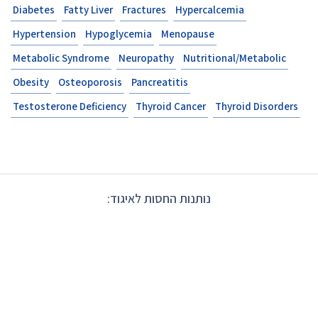
Diabetes
Fatty Liver
F
Hypertension
Hypogly
Metabolic Syndrome
N
Obesity
Osteoporosis
Testosterone Deficiency
גוד: