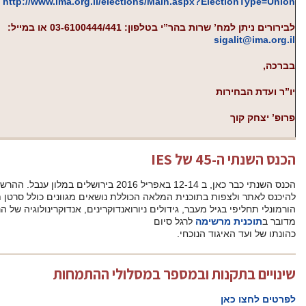
http://www.ima.org.il/el
הנכם מוזמנים
ללת
נושאים מגוונים כולל סרטן תירואיד, endocrine disruptors, טיפול
הורמונלי תחליפי בגיל מעבר, גידולים ניורואנדוקרינים, אנדוקרינולוגיה של הריון, ועוד. השנה הוזמנו 7 מרצים מחו”ל.
לי ההתמחות