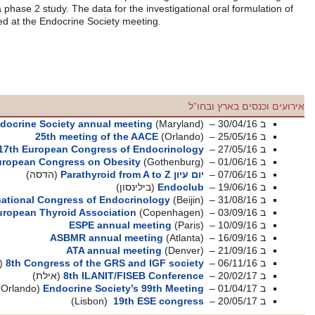
reductions in patients with early T2DM in a phase 2 study. The data for 
Novo Nordisk’s semaglutide were presented at the Endocrine Society 
המשך קריאה
Pediatric Endocrine Society annual m
25th meeting of t
(Munich)
17th European Congress o
European Congress on Obes
(הדסה)
ן)
International Congress of Endo
The 39th meeting of the European Thyroid Associati
ESPE annua
ASBMR annual 
ATA annual 
8th Congress of the GRS
(תל אביב)
8th ILANIT/F
(אילת)
(Orlando)
Endocrine Societ
(Lisbon)
19