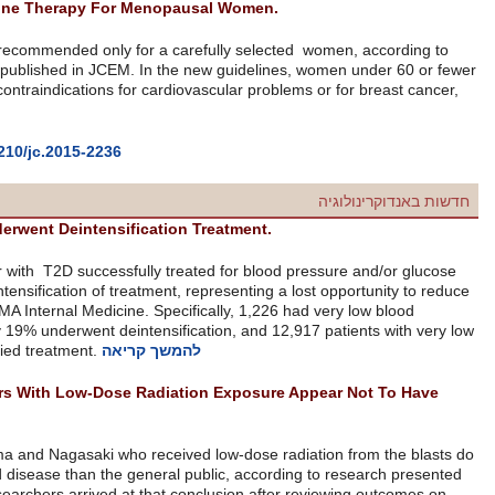
Endocrine Society Guidance On Hormone Therapy For Menopau
Menopausal hormonal therapy should be recommended only for a care
new
guidelines
by the Endocrine Society published in JCEM
.
In the n
than 10 years since menopause with any contraindications for cardiova
are ideal candidates.
http://press.endocrine.org/doi/pdf/10.1210/jc.2015-2236
Few Seniors With T2D Well Control Underwent Deintensification 
Among 211,667 seniors ages 70 and older with T2D successfully treat
control, less than one-third underwent deintensification of treatment, r
overtreatment, according to a
study
in JAMA Internal Medicine. Specifi
pressure (120/65 mm Hg or less), but only 19% underwent deintensifica
המשך קריאה
HbA1c levels (<6.0%), only 27% deintensified treatment.
Japanese Atomic-Bomb Attack Survivors With Low-Dose Radiatio
Greater Rates Of Thyroid Disease.
Survivors of atomic-bomb attacks Hiroshima and Nagasaki who received
not appear to have greater rates of thyroid disease than the general p
at the International Thyroid Congress. Researchers arrived at that con