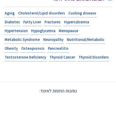
Aging
Cholesterol/Lipi
Diabetes
Fatty Liver
F
Hypertension
Hypogly
Metabolic Syndrome
N
Obesity
Osteoporosis
Testosterone Deficiency
גוד: