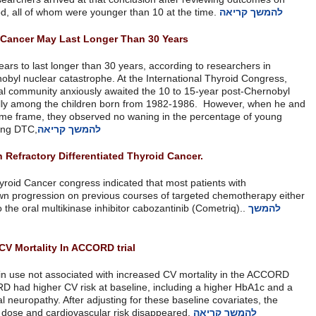
2,668 subjects during the 2007-2011 period, all of whom were younger
Latency Of Radiation-Induced Thyroid Cancer May Last Longer T
The latency of radiation-induced DTC appears to last longer than 30 ye
Ukraine, which bore the brunt of the Chernobyl nuclear catastrophe. At
Sergiy Cherenko, MD, said that the medical community anxiously await
presumed peak of thyroid cancer, especially among the children bor
his colleagues looked at cases after that time frame, they observed n
להמשך קריאה
children at the time of Chernobyl, developing DTC,
Cabozantinib May Benefit Patients With Refractory Differentiated
Findings presented at the International Thyroid Cancer congress indica
differentiated thyroid cancer who had shown progression on previous 
maintained stable disease or responded to the oral multikinase inhibit
קריאה
Insulin Not Associated With Increased CV Mortality In ACCORD tri
Research in Diabetes Care indicated insulin use not associated with 
trial. The insulin-treated patients in ACCORD had higher CV risk at ba
greater history of CVD, CHF and peripheral neuropathy. After adjusting 
apparent connection between daily insulin dose and cardiovascular ri