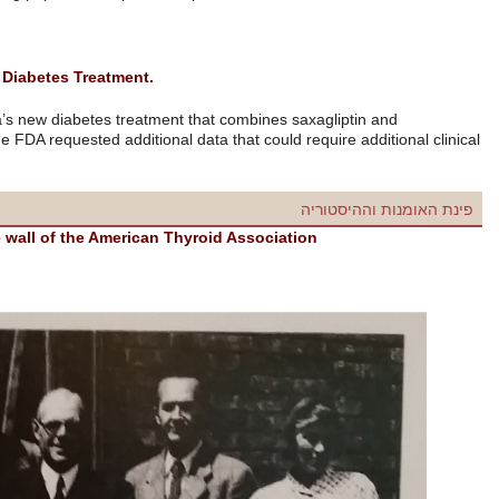
להמשך קריאה
FDA Declines To Approve Combination Diabetes Treatment.
The FDA declined to approve AstraZeneca’s new diabetes treatment th
dapagliflozin. In a letter to the company, the FDA requested additional d
להמשך קריאה
trials.
From the timeline wall of the American Thyr
1954 T3 isolated and synthesized