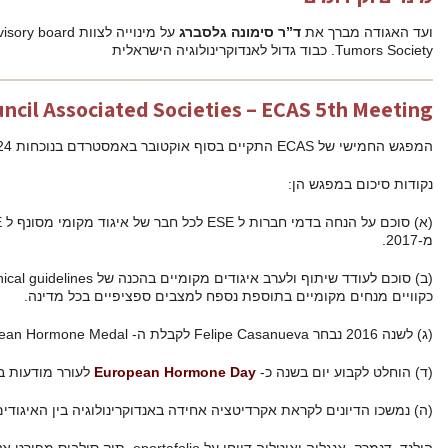
על מינוייה לצוות advisory board של ENETS European Neuroendocrine
ESE Council Associated So
(א) סוכם על הנחה בדמי חברות ל ESE לכל חבר של איגוד מקומי מסונף ל ESE ל- 55 יורו לשנה במקום 80, החל
(ב) סוכם לעודד שיתוף ולערב איגודים מקומיים בהכנה של ESE Clinical guidelines, כאשר אלו יוכלו לשמש אותם
בים ספציפיים בכל מדינה.
European H
לעורר מודעות בציבור הרחב .
נדוקרינולוגיה בין האיגודים השייכים ל ESE.