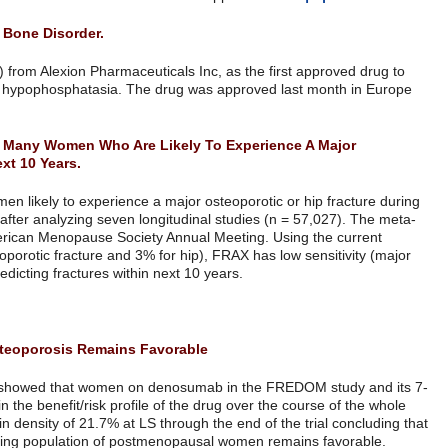
FDA Approves First Treatment For Rare Bone Disorder.
The FDA approved Strensiq (asfotase alfa) from Alexion Pharmaceuticals
treat perinatal, infantile and juvenile-onset hypophosphatasia. The d
להמשך קריאה
and in Japan in July.
FRAX Calculations May Fail To Identify Many Women Who Are Lik
Osteoporotic Or Hip Fracture During Next 10 Years.
FRAX calculations fail to identify many women likely to experience a ma
the next 10 years, researchers concluded after analyzing seven longitu
analysis were presented at The North American Menopause Society An
intervention threshold (20% for major osteoporotic fracture and 3% for 
osteoporotic fracture, 10%; hip, 45%) in predicting fractures within nex
להמשך קריאה
Denosumab For Aging Women With Osteoporosis Remains Favor
New research presented at ASBMR 2015 showed that women on denos
year extension, did not see any alteration in the benefit/risk profile of
trial. The study showed a cumulative gain in density of 21.7% at LS thro
benefit/risk profile for denosumab in an aging population of postmen