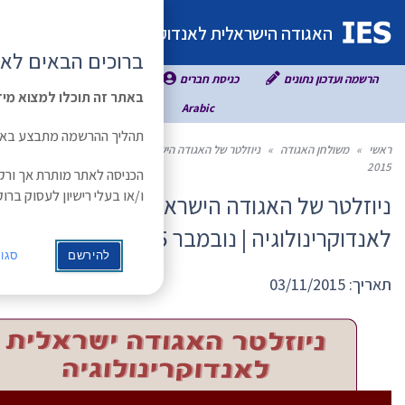
תפריט
ינולוגיה
ברוכים הבאים לאתר האגודה הישראלית לאנדוקרי
באתר זה תוכלו למצוא מידע רב אשר חלקו זמין לחברי אגודה רשומים
English
Russian
תהליך ההרשמה מתבצע באמצעות טופס מתאים באתר
ראלית לאנדוקרינולוגיה | נובמבר
הכניסה לאתר מותרת אך ורק לרופאים/ות בעלי רישיון לעסוק ברפואה בישר
ו/או בעלי רישיון לעסוק ברוקחות ו/או אדם הנמנה על צוות רפואי או מחקר בי
לית
להירשם
סגור