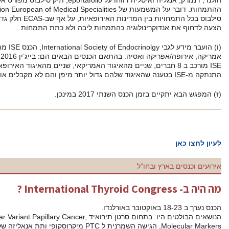
הולנד, דנמרק, אנגליה ואיטליה דווחו על eportafolio, תיק סילבוס מפורט אלקטרוני שהמתמחים צריכים למלא במשך
ההתמחות. דובר על המשמעות של UEMS: Union European of Medical Specialities כמוסד מקביל בניסיון לאחד
סילבוס בכל התמחויות בין המדינות האירופאיות, על אף שב-ECAS חלק גדול מהמדינות לא שייכות לאירופה. הועלתה
ליבה ולא כתת התמחות .
(ו) הועבר מידע לגבי International Society of Endocrinolgy, הכנס ISE מתקיים פעם בשנתיים ברוטציה אזורית,
אמריקה, אירופה/אפריקה ואסיה. בהתאם הכנסים הבאים הם: בייג’ין 2016, דרום אפריקה 2018 וארה”ב 2020. הועד של
ISE מורכב ב 8 חברים, שניים מהאיגוד האמריקאי, שניים מהאיגוד האירופאי, אחד מהאיגוד היפני ועוד 3 לבחירה. ברזיל
ESE November Newsletter
הנושאים הבולטים היו: בתחום סרטן תירואיד Pediatric Thyroid Cancer, Follicular Variant Papillary Cancer,
הגישה השמרנית ל PTC מיקרוסקופי ותת אנאליזה של SELECT study בנוגע ל BMI, תופעות לוואי,