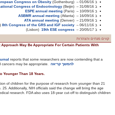
European Congress on Obes
International Congress of Endo
ESPE annua
ASBMR annual 
ATA annual 
8th Congress of the GRS
(תל אביב)
(Lisbon)
19
Some Researchers Say Watch-And-Wait Approach May Be Appropria
Thyroid Cancer.
In a 1,200-word article, the
Wall Street Journal
reports that some rese
watch-and-wait approach to certain thyroid cancers may be appropria
NIH To Change Definition Of Children To Younger Than 18 Years.
The NIHannounced it will change its definition of children for the pur
years of age to younger than 18, as of Jan. 25. Additionally, NIH officia
cutoff in line with the age of consent for medical research. FDA also use
from adults
להמשך קריאה