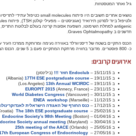
כטיפול עתידי לתריסיות יתר (אנטגוניסט – חוסמי קולטן TSH)
ולטיפול ביוד לסרטן תירואיד (אגוניסטים – מפעילי קולטן TSH), פיתוח small molecules חוסמים Epitope
למחלת השימוטו, השפעת אסונות קרינה בעולם לבלוטת התריס, selenium protein deficiency, טיפולים
נעימה ומרוחקת ממרכז העיר עם נוכחות של קרוב ל 2000 משתתפים והוצגו
(בילינסון)
(Albania)
17TH ESE post
(Los Angeles)
13t
EUROPIT 2015
World Diabetes Con
ENEA wor
ודה הישראלית לאנדוקרינולוגיה
(אילת)
(Croatia)
The 18th ESE post
Endocrine Society’s 98th
Pediatric Endocrine Society annual m
25th meeting of t
(Munich)
17th European Congress o