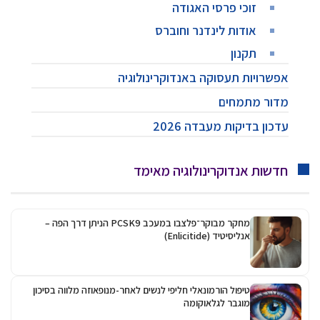
יה
מחקר מבוקר־פלצבו במעכב PCSK9 הניתן דרך הפה –
ר-מנופאוזה מלווה בסיכון