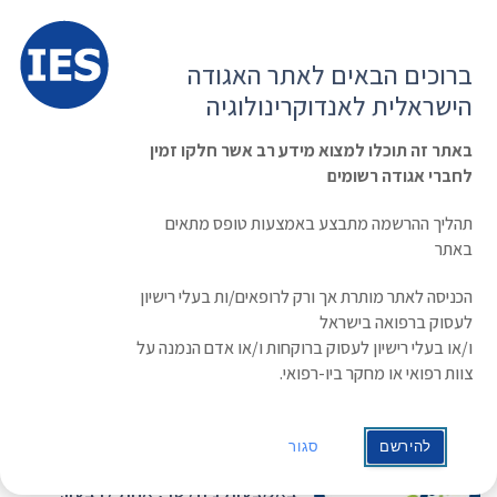
תפרי
האגודה הישראלית לאנדוקרינולוגיה
ברוכים הבאים לאתר האגודה
הרשמה ועדכון נתונים
כניסת חברים
הישראלית לאנדוקרינולוגיה
English
Russian
Arabic
באתר זה תוכלו למצוא מידע רב אשר חלקו זמין
לחברי אגודה רשומים
ראשי
»
משולחן האגודה
»
ניוזלטר עיל”א המסכם מושב מקיף על תוספי סידן וויטמין
D.
תהליך ההרשמה מתבצע באמצעות טופס מתאים
ניוזלטר עיל”א המסכם מושב מקיף על תוספי
באתר
סידן וויטמין D.
הכניסה לאתר מותרת אך ורק לרופאים/ות בעלי רישיון
לעסוק ברפואה בישראל
תאריך: 01/07/2015
ו/או בעלי רישיון לעסוק ברוקחות ו/או אדם הנמנה על
צוות רפואי או מחקר ביו-רפואי.
עיל”א, העמותה הישראלית
לאוסטיאופורוזיס ומחלות עצם החלה
להירשם
סגור
ביוזמת עדכון של אנשי מקצוע
באמצעות ניוזלטר, אחת לרבעון.