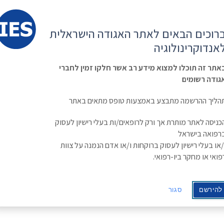
קשר
ESE
רוכים הבאים לאתר האגודה הישראלית
ראשי
משולחן
מפגשים
קורס
ינולוגיה
אנדוקרינולוגיה
האגודה
וכנסים
מתקדם
בסוכרת
Israe
אתר זה תוכלו למצוא מידע רב אשר חלקו זמין לחברי
גודה רשומים
יהול משקל
הליך ההרשמה מתבצע באמצעות טופס מתאים באתר
ושא תרופות לניהול משקל
כניסה לאתר מותרת אך ורק לרופאים/ות בעלי רישיון לעסוק
רפואה בישראל
/או בעלי רישיון לעסוק ברוקחות ו/או אדם הנמנה על צוות
פואי או מחקר ביו-רפואי.
ות, אנו מראיינות רופאי משפחה ואנדוקרינולוגים במטרה
מליץ על דרכי שיפור בטיפול התרופתי בהשמנה.
להירשם
סגור