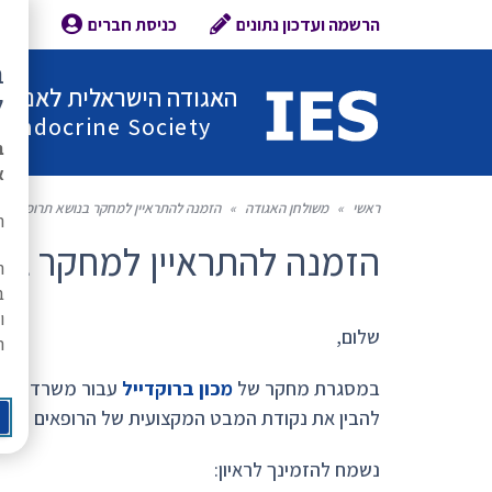
הרשמה ועדכון נתונים
כניסת חברים
צור 
ב
האגודה הישראלית לאנדוקר
ל
l Endocrine Society
ב
א
ראשי
»
משולחן האגודה
»
הזמנה להתראיין למחקר בנושא תרופות לנ
ת
הזמנה להתראיין למחקר בנ
ה
ב
ו
שלום,
ר
במסגרת מחקר של
מכון ברוקדייל
עבור משרד הבריא
להבין את נקודת המבט המקצועית של הרופאים – ולה
נשמח להזמינך לראיון: