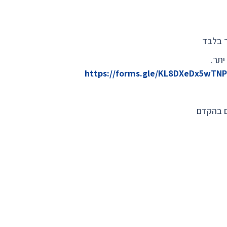
ר בלבד
יתר.
https://forms.gle/KL8DXeDx5wTN
ם בהקדם