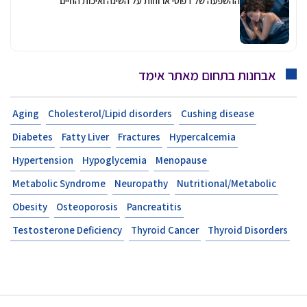
ההשפעה של דפוסי ארוחות על השינה ואיכות החיים
אבחנות בתחום מאתר אימד
Aging
Cholesterol/Lipid disorders
Cushing disease
Diabetes
Fatty Liver
Fractures
Hypercalcemia
Hypertension
Hypoglycemia
Menopause
Metabolic Syndrome
Neuropathy
Nutritional/Metabolic
Obesity
Osteoporosis
Pancreatitis
Testosterone Deficiency
Thyroid Cancer
Thyroid Disorders