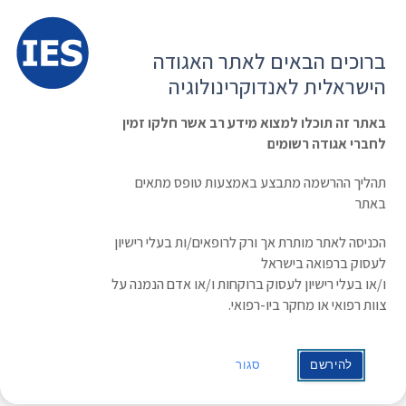
תפרי
האגודה הישראלית לאנדוקרינולוגיה
ברוכים הבאים לאתר האגודה
הרשמה ועדכון נתונים
כניסת חברים
הישראלית לאנדוקרינולוגיה
English
Russian
Arabic
באתר זה תוכלו למצוא מידע רב אשר חלקו זמין
לחברי אגודה רשומים
ראשי
»
משולחן האגודה
»
הודעה חשובה: דחיית הכנס השנתי של האגודה
הישראלית לאנדוקרינולוגיה
תהליך ההרשמה מתבצע באמצעות טופס מתאים
הודעה חשובה: דחיית הכנס השנתי של
באתר
האגודה הישראלית לאנדוקרינולוגיה
הכניסה לאתר מותרת אך ורק לרופאים/ות בעלי רישיון
לעסוק ברפואה בישראל
תאריך: 11/03/2020
ו/או בעלי רישיון לעסוק ברוקחות ו/או אדם הנמנה על
צוות רפואי או מחקר ביו-רפואי.
לכל העמיתים שלום רב,
להירשם
סגור
בצל מגיפת הקורונה אנו נאלצים לדחות את הכנס השנתי.
ככל הנראה הכנס יידחה לחודש נובמבר 2020, כחלופה לכנס