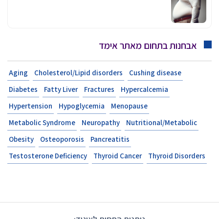
אבחנות בתחום מאתר אימד
Aging
Cholesterol/Lipid disorders
Cushing disease
Diabetes
Fatty Liver
Fractures
Hypercalcemia
Hypertension
Hypoglycemia
Menopause
Metabolic Syndrome
Neuropathy
Nutritional/Metabolic
Obesity
Osteoporosis
Pancreatitis
Testosterone Deficiency
Thyroid Cancer
Thyroid Disorders