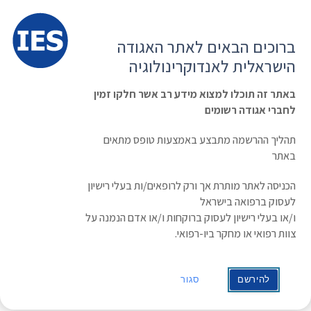
תפרי
האגודה הישראלית לאנדוקרינולוגיה
ברוכים הבאים לאתר האגודה
הרשמה ועדכון נתונים
כניסת חברים
הישראלית לאנדוקרינולוגיה
English
Russian
Arabic
באתר זה תוכלו למצוא מידע רב אשר חלקו זמין
לחברי אגודה רשומים
ראשי
»
משולחן האגודה
»
הודעה: בית הספר לגידולים הנוירואנדוקרינים נדחה
למועד מאוחר יותר
תהליך ההרשמה מתבצע באמצעות טופס מתאים
הודעה: בית הספר לגידולים
באתר
הנוירואנדוקרינים נדחה למועד מאוחר יותר
הכניסה לאתר מותרת אך ורק לרופאים/ות בעלי רישיון
לעסוק ברפואה בישראל
תאריך: 14/10/2020
ו/או בעלי רישיון לעסוק ברוקחות ו/או אדם הנמנה על
צוות רפואי או מחקר ביו-רפואי.
שלום לכולם,
להירשם
סגור
לצערנו בעקבות מגפת וירוס הקורונה, בית הספר לגידולים
הנוירואנדוקרינים נדחה בשלב זה למועד מאוחר יותר. נשמח