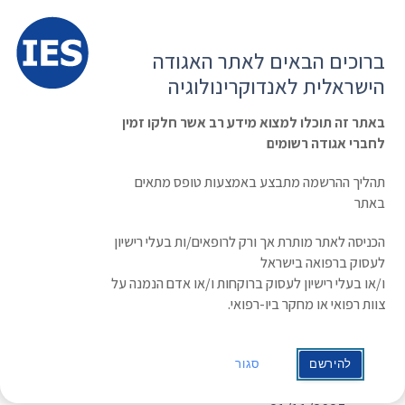
תפרי
האגודה הישראלית לאנדוקרינולוגיה
ברוכים הבאים לאתר האגודה
הרשמה ועדכון נתונים
כניסת חברים
הישראלית לאנדוקרינולוגיה
English
Russian
Arabic
באתר זה תוכלו למצוא מידע רב אשר חלקו זמין
לחברי אגודה רשומים
ראשי
»
תעוד מפגש
»
טיפול באוסטיאופורוזיס ומחלות קרדיו-וסקולריות: אבן
שנזרקה לבאר, האם ניתן לשלוף אותה?
תהליך ההרשמה מתבצע באמצעות טופס מתאים
טיפול באוסטיאופורוזיס ומחלות
באתר
קרדיו-וסקולריות: אבן שנזרקה לבאר, האם
הכניסה לאתר מותרת אך ורק לרופאים/ות בעלי רישיון
לעסוק ברפואה בישראל
ניתן לשלוף אותה?
ו/או בעלי רישיון לעסוק ברוקחות ו/או אדם הנמנה על
צוות רפואי או מחקר ביו-רפואי.
מרצה: ד"ר ענת צור
מנהלת מערך סוכרת ואנדוקרינולוגיה, שירותי בריאות כללית
מחוז ירושלים
להירשם
סגור